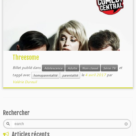
Threesome
Billet publié dans
et
Adolescence
Adulte
Non classé
Série TV
taggé avec
le
4 avril 2017
par
homoparentalité
parentalité
Valérie Dureuil
Rechercher
Search
Articles récents