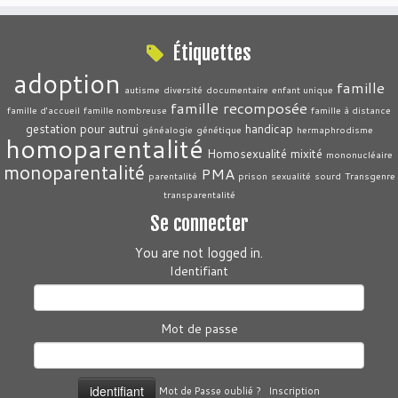
Étiquettes
adoption
famille
autisme
diversité
documentaire
enfant unique
famille recomposée
famille d'accueil
famille nombreuse
famille à distance
gestation pour autrui
handicap
généalogie
génétique
hermaphrodisme
homoparentalité
Homosexualité
mixité
mononucléaire
monoparentalité
PMA
parentalité
prison
sexualité
sourd
Transgenre
transparentalité
Se connecter
You are not logged in.
Identifiant
Mot de passe
Mot de Passe oublié ?
Inscription