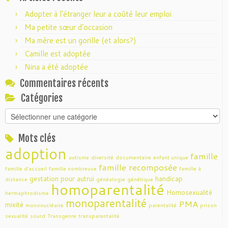
Adopter à l’étranger leur a coûté leur emploi
Ma petite sœur d’occasion
Ma mère est un gorille (et alors?)
Camille est adoptée
Nina a été adoptée
Commentaires récents
Catégories
Catégories
Mots clés
adoption
famille
autisme
diversité
documentaire
enfant unique
famille recomposée
famille d'accueil
famille nombreuse
famille à
gestation pour autrui
handicap
distance
généalogie
génétique
homoparentalité
Homosexualité
hermaphrodisme
monoparentalité
PMA
mixité
mononucléaire
parentalité
prison
sexualité
sourd
Transgenre
transparentalité