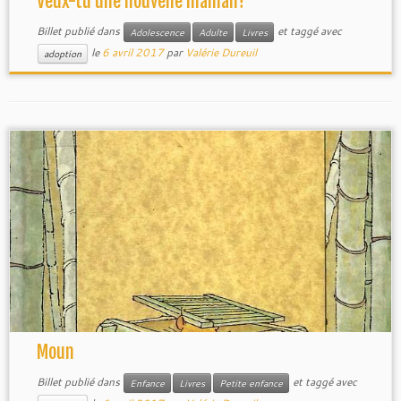
Veux-tu une nouvelle maman?
Billet publié dans
et taggé avec
Adolescence
Adulte
Livres
le
6 avril 2017
par
Valérie Dureuil
adoption
Moun
Billet publié dans
et taggé avec
Enfance
Livres
Petite enfance