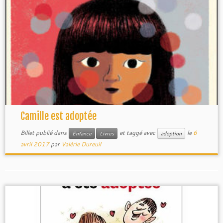
Camille est adoptée
Billet publié dans
et taggé avec
le
6
Enfance
Livres
adoption
avril 2017
par
Valérie Dureuil