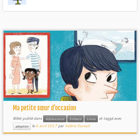
Ma petite sœur d’occasion
Billet publié dans
et taggé avec
Adolescence
Enfance
Livres
le
6 avril 2017
par
Valérie Dureuil
adoption