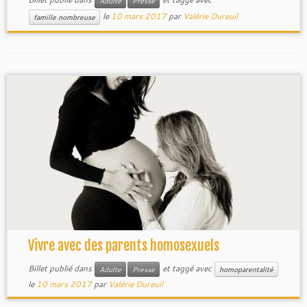
Adulte
Presse
le
10 mars 2017
par
Valérie Dureuil
famille nombreuse
Vivre avec des parents homosexuels
Billet publié dans
et taggé avec
Adulte
Presse
homoparentalité
le
10 mars 2017
par
Valérie Dureuil