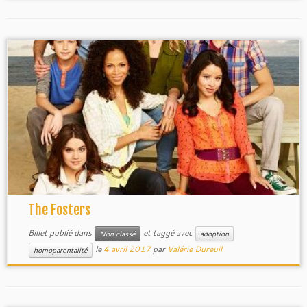
The Fosters
Billet publié dans
et taggé avec
Non classé
adoption
le
4 avril 2017
par
Valérie Dureuil
homoparentalité