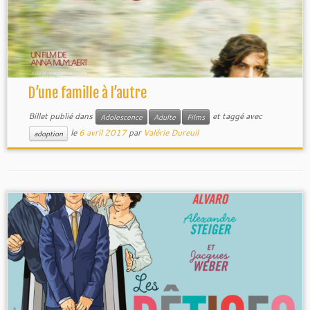
D’une famille à l’autre
Billet publié dans
et taggé avec
Adolescence
Adulte
Films
le
6 avril 2017
par
Valérie Dureuil
adoption