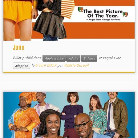
Juno
Billet publié dans
et taggé avec
Adolescence
Adulte
Enfance
le
6 avril 2017
par
Valérie Dureuil
adoption