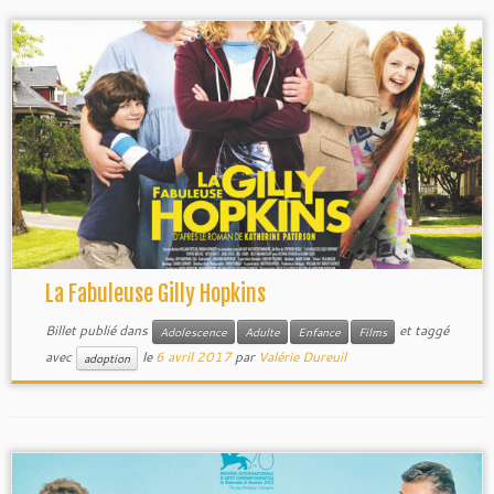
La Fabuleuse Gilly Hopkins
Billet publié dans
et taggé
Adolescence
Adulte
Enfance
Films
avec
le
6 avril 2017
par
Valérie Dureuil
adoption