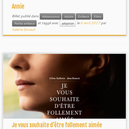
Annie
Billet publié dans
Adolescence
Adulte
Enfance
Films
et taggé avec
le
6 avril 2017
par
Petite enfance
adoption
Valérie Dureuil
Je vous souhaite d’être follement aimée