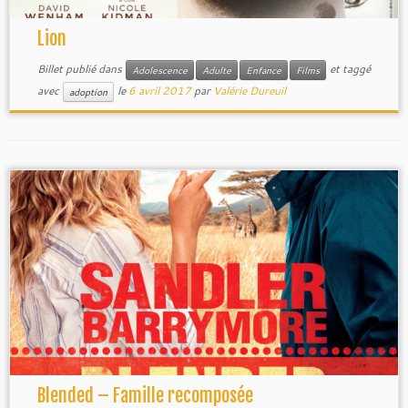
Lion
Billet publié dans
et taggé
Adolescence
Adulte
Enfance
Films
avec
le
6 avril 2017
par
Valérie Dureuil
adoption
Blended – Famille recomposée