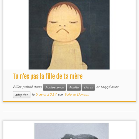
Tu n’es pas la fille de ta mère
Billet publié dans
et taggé avec
Adolescence
Adulte
Livres
le
6 avril 2017
par
Valérie Dureuil
adoption