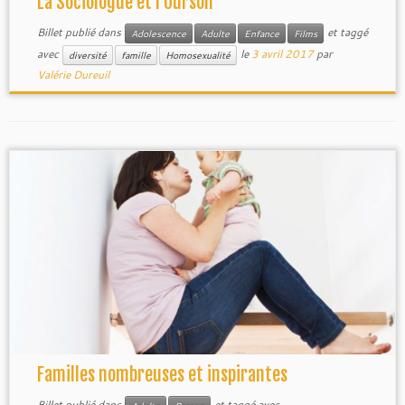
La Sociologue et l’Ourson
Billet publié dans
et taggé
Adolescence
Adulte
Enfance
Films
avec
le
3 avril 2017
par
diversité
famille
Homosexualité
Valérie Dureuil
Familles nombreuses et inspirantes
Billet publié dans
et taggé avec