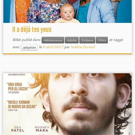
Il a déjà tes yeux
Billet publié dans
et taggé
Adolescence
Adulte
Enfance
Films
avec
le
6 avril 2017
par
Valérie Dureuil
adoption