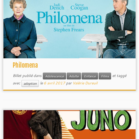
Philomena
Billet publié dans
et taggé
Adolescence
Adulte
Enfance
Films
avec
le
6 avril 2017
par
Valérie Dureuil
adoption