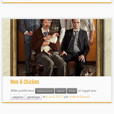
Men & Chicken
Billet publié dans
et taggé avec
Adolescence
Adulte
Films
le
6 avril 2017
par
Valérie Dureuil
adoption
génétique