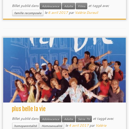
Billet publié dans
et taggé avec
Adolescence
Adulte
Films
le
6 avril 2017
par
Valérie Dureuil
famille recomposée
plus belle la vie
Billet publié dans
et taggé avec
Adolescence
Adulte
Série TV
le
4 avril 2017
par
Valérie
homoparentalité
Homosexualité