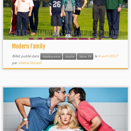
Modern Family
Billet publié dans
le
4 avril 2017
Adolescence
Adulte
Série TV
par
Valérie Dureuil