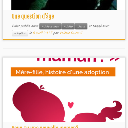
Une question d’âge
Billet publié dans
et taggé avec
Adolescence
Adulte
Livres
le
6 avril 2017
par
Valérie Dureuil
adoption