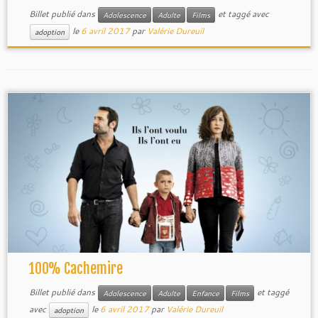
Billet publié dans
et taggé avec
Adolescence
Adulte
Films
le
6 avril 2017
par
Valérie Dureuil
adoption
100% Cachemire
Billet publié dans
et taggé
Adolescence
Adulte
Enfance
Films
avec
le
6 avril 2017
par
Valérie Dureuil
adoption