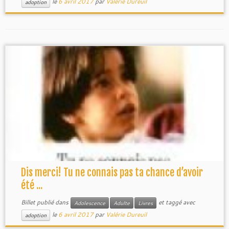
le
6 avril 2017
par
Valérie Dureuil
adoption
Dis merci! Tu ne connais pas ta chance d’avoir
été ...
Billet publié dans
et taggé avec
Adolescence
Adulte
Livres
le
6 avril 2017
par
Valérie Dureuil
adoption