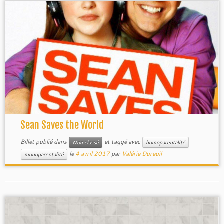
Sean Saves the World
Billet publié dans
et taggé avec
Non classé
homoparentalité
le
4 avril 2017
par
Valérie Dureuil
monoparentalité