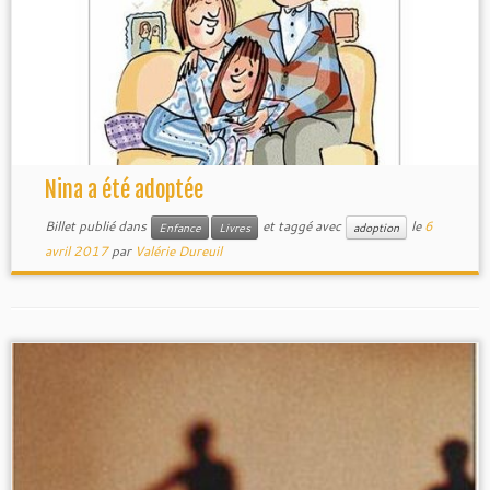
Nina a été adoptée
Billet publié dans
et taggé avec
le
6
Enfance
Livres
adoption
avril 2017
par
Valérie Dureuil