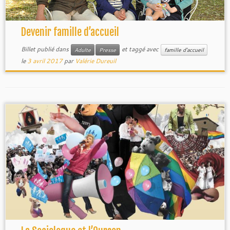
Devenir famille d’accueil
Billet publié dans
et taggé avec
Adulte
Presse
famille d'accueil
le
3 avril 2017
par
Valérie Dureuil