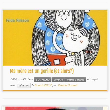
Ma mère est un gorille (et alors?)
Billet publié dans
et taggé
BD / manga
Enfance
Petite enfance
avec
le
6 avril 2017
par
Valérie Dureuil
adoption