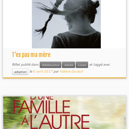
T’es pas ma mère
Billet publié dans
et taggé avec
Adolescence
Adulte
Livres
le
6 avril 2017
par
Valérie Dureuil
adoption