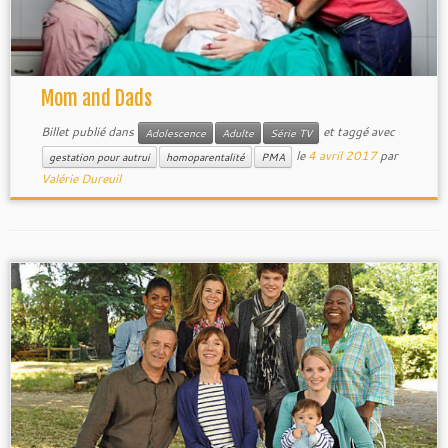
Mom and Dads
Billet publié dans
et taggé avec
Adolescence
Adulte
Série TV
le
4 avril 2017
par
gestation pour autrui
homoparentalité
PMA
Valérie Dureuil