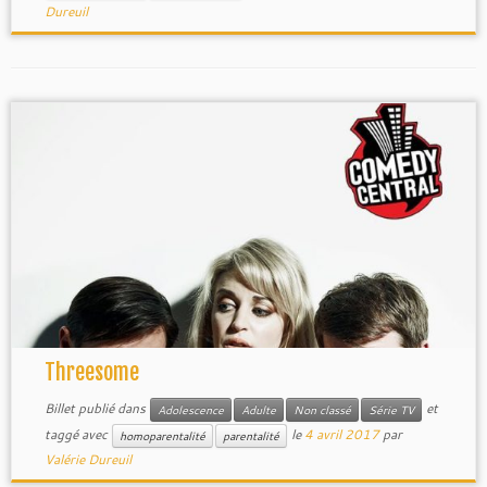
Dureuil
Threesome
Billet publié dans
et
Adolescence
Adulte
Non classé
Série TV
taggé avec
le
4 avril 2017
par
homoparentalité
parentalité
Valérie Dureuil