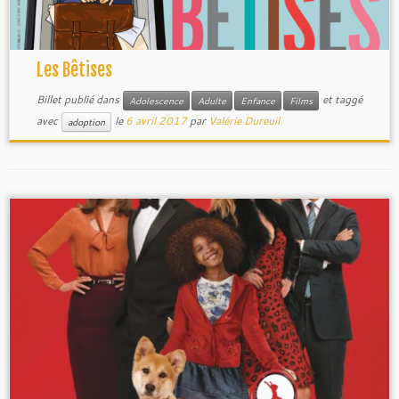
Les Bêtises
Billet publié dans
et taggé
Adolescence
Adulte
Enfance
Films
avec
le
6 avril 2017
par
Valérie Dureuil
adoption