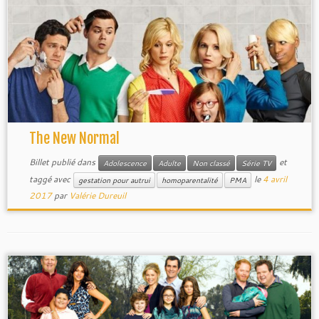
The New Normal
Billet publié dans
et
Adolescence
Adulte
Non classé
Série TV
taggé avec
le
4 avril
gestation pour autrui
homoparentalité
PMA
2017
par
Valérie Dureuil