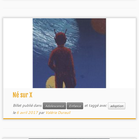
Né sur X
Billet publié dans
et taggé avec
Adolescence
Enfance
adoption
le
6 avril 2017
par
Valérie Dureuil