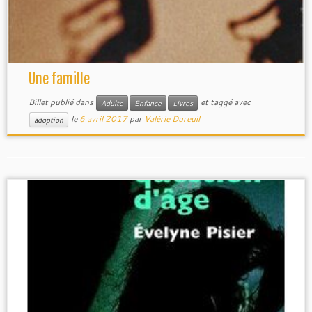
Une famille
Billet publié dans
et taggé avec
Adulte
Enfance
Livres
le
6 avril 2017
par
Valérie Dureuil
adoption