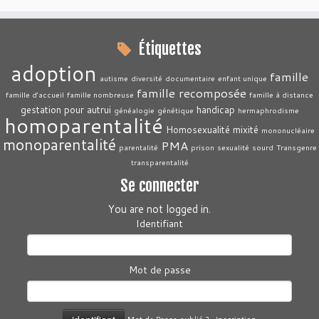
Étiquettes
adoption
famille
autisme
diversité
documentaire
enfant unique
famille recomposée
famille d'accueil
famille nombreuse
famille à distance
gestation pour autrui
handicap
généalogie
génétique
hermaphrodisme
homoparentalité
Homosexualité
mixité
mononucléaire
monoparentalité
PMA
parentalité
prison
sexualité
sourd
Transgenre
transparentalité
Se connecter
You are not logged in.
Identifiant
Mot de passe