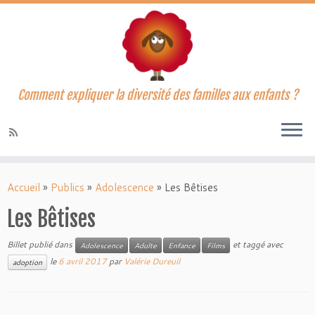
Comment expliquer la diversité des familles aux enfants ?
Accueil
»
Publics
»
Adolescence
»
Les Bêtises
Les Bêtises
Billet publié dans
et taggé avec
Adolescence
Adulte
Enfance
Films
le
6 avril 2017
par
Valérie Dureuil
adoption