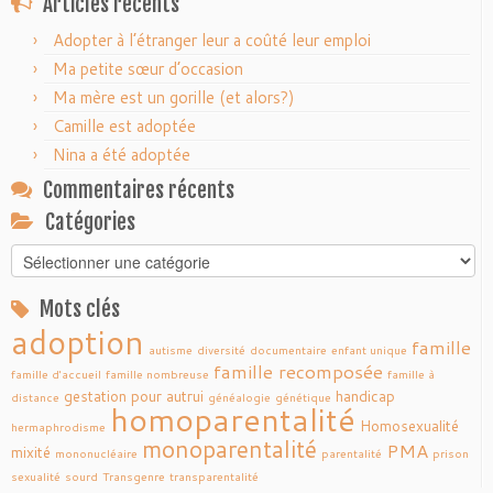
Articles récents
Adopter à l’étranger leur a coûté leur emploi
Ma petite sœur d’occasion
Ma mère est un gorille (et alors?)
Camille est adoptée
Nina a été adoptée
Commentaires récents
Catégories
Catégories
Mots clés
adoption
famille
autisme
diversité
documentaire
enfant unique
famille recomposée
famille d'accueil
famille nombreuse
famille à
gestation pour autrui
handicap
distance
généalogie
génétique
homoparentalité
Homosexualité
hermaphrodisme
monoparentalité
PMA
mixité
mononucléaire
parentalité
prison
sexualité
sourd
Transgenre
transparentalité