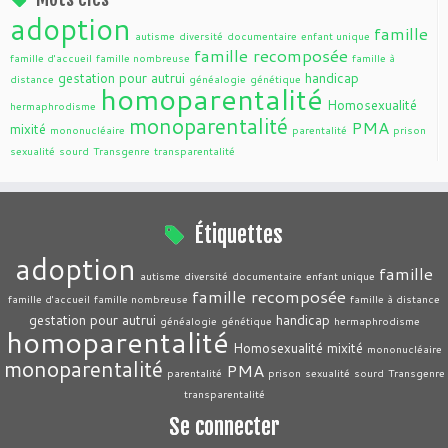
adoption
famille
autisme
diversité
documentaire
enfant unique
famille recomposée
famille d'accueil
famille nombreuse
famille à
gestation pour autrui
handicap
distance
généalogie
génétique
homoparentalité
Homosexualité
hermaphrodisme
monoparentalité
PMA
mixité
mononucléaire
parentalité
prison
sexualité
sourd
Transgenre
transparentalité
Étiquettes
adoption
famille
autisme
diversité
documentaire
enfant unique
famille recomposée
famille d'accueil
famille nombreuse
famille à distance
gestation pour autrui
handicap
généalogie
génétique
hermaphrodisme
homoparentalité
Homosexualité
mixité
mononucléaire
monoparentalité
PMA
parentalité
prison
sexualité
sourd
Transgenre
transparentalité
Se connecter