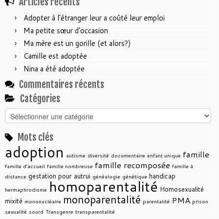
Articles récents
Adopter à l’étranger leur a coûté leur emploi
Ma petite sœur d’occasion
Ma mère est un gorille (et alors?)
Camille est adoptée
Nina a été adoptée
Commentaires récents
Catégories
Catégories
Mots clés
adoption
famille
autisme
diversité
documentaire
enfant unique
famille recomposée
famille d'accueil
famille nombreuse
famille à
gestation pour autrui
handicap
distance
généalogie
génétique
homoparentalité
Homosexualité
hermaphrodisme
monoparentalité
PMA
mixité
mononucléaire
parentalité
prison
sexualité
sourd
Transgenre
transparentalité