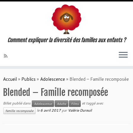
Comment expliquer la diversité des familles aux enfants ?
Accueil
»
Publics
»
Adolescence
»
Blended – Famille recomposée
Blended – Famille recomposée
Billet publié dans
et taggé avec
Adolescence
Adulte
Films
le
6 avril 2017
par
Valérie Dureuil
famille recomposée