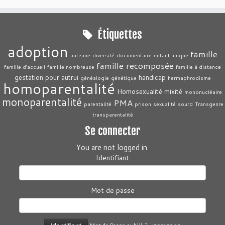
Étiquettes
adoption
famille
autisme
diversité
documentaire
enfant unique
famille recomposée
famille d'accueil
famille nombreuse
famille à distance
gestation pour autrui
handicap
généalogie
génétique
hermaphrodisme
homoparentalité
Homosexualité
mixité
mononucléaire
monoparentalité
PMA
parentalité
prison
sexualité
sourd
Transgenre
transparentalité
Se connecter
You are not logged in.
Identifiant
Mot de passe