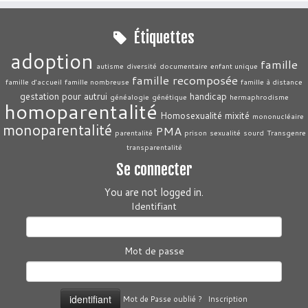
Étiquettes
adoption
famille
autisme
diversité
documentaire
enfant unique
famille recomposée
famille d'accueil
famille nombreuse
famille à distance
gestation pour autrui
handicap
généalogie
génétique
hermaphrodisme
homoparentalité
Homosexualité
mixité
mononucléaire
monoparentalité
PMA
parentalité
prison
sexualité
sourd
Transgenre
transparentalité
Se connecter
You are not logged in.
Identifiant
Mot de passe
Mot de Passe oublié ?
Inscription