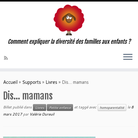
Comment expliquer la diversité des familles aux enfants ?
Accueil
»
Supports
»
Livres
»
Dis… mamans
Dis… mamans
Billet publié dans
et taggé avec
le
8
Livres
Petite enfance
homoparentalité
mars 2017
par
Valérie Dureuil