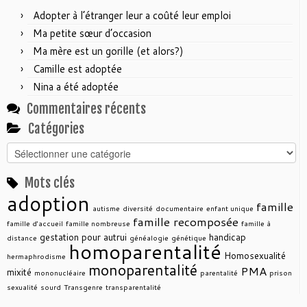
Adopter à l’étranger leur a coûté leur emploi
Ma petite sœur d’occasion
Ma mère est un gorille (et alors?)
Camille est adoptée
Nina a été adoptée
Commentaires récents
Catégories
Catégories
Mots clés
adoption
famille
autisme
diversité
documentaire
enfant unique
famille recomposée
famille d'accueil
famille nombreuse
famille à
gestation pour autrui
handicap
distance
généalogie
génétique
homoparentalité
Homosexualité
hermaphrodisme
monoparentalité
PMA
mixité
mononucléaire
parentalité
prison
sexualité
sourd
Transgenre
transparentalité